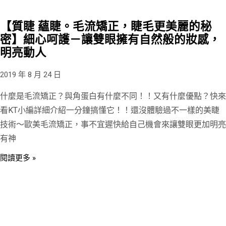
【質睫 蘊睫。毛流矯正，睫毛更美麗的秘
密】細心呵護－讓雙眼擁有自然般的妝感，
明亮動人
2019 年 8 月 24 日
什麼是毛流矯正？與角蛋白有什麼不同！！又有什麼優點？快來
看KT小編詳細介紹一分鐘搞懂它！！還沒體驗過不一樣的美睫
技術～歐美毛流矯正，事不宜遲快給自己機會來讓雙眼更加明亮
有神
閱讀更多 »